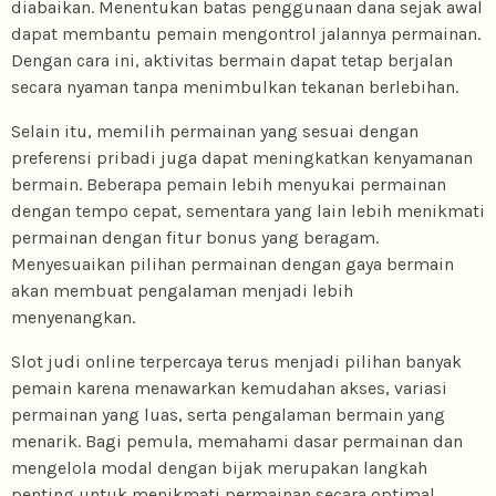
diabaikan. Menentukan batas penggunaan dana sejak awal
dapat membantu pemain mengontrol jalannya permainan.
Dengan cara ini, aktivitas bermain dapat tetap berjalan
secara nyaman tanpa menimbulkan tekanan berlebihan.
Selain itu, memilih permainan yang sesuai dengan
preferensi pribadi juga dapat meningkatkan kenyamanan
bermain. Beberapa pemain lebih menyukai permainan
dengan tempo cepat, sementara yang lain lebih menikmati
permainan dengan fitur bonus yang beragam.
Menyesuaikan pilihan permainan dengan gaya bermain
akan membuat pengalaman menjadi lebih
menyenangkan.
Slot judi online terpercaya terus menjadi pilihan banyak
pemain karena menawarkan kemudahan akses, variasi
permainan yang luas, serta pengalaman bermain yang
menarik. Bagi pemula, memahami dasar permainan dan
mengelola modal dengan bijak merupakan langkah
penting untuk menikmati permainan secara optimal.