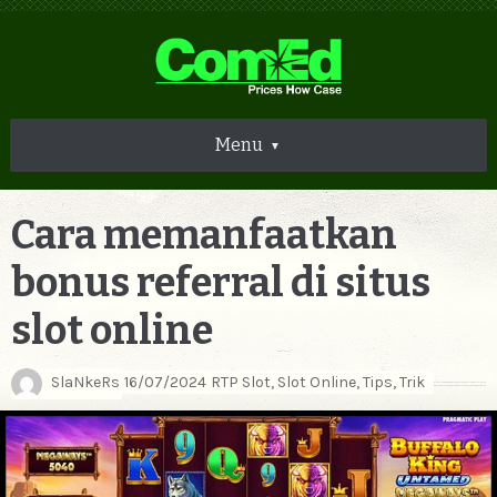
Menu
Cara memanfaatkan
bonus referral di situs
slot online
SlaNkeRs
16/07/2024
RTP Slot
,
Slot Online
,
Tips
,
Trik