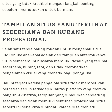
situs yang tidak kredibel menjadi langkah penting
sebelum memutuskan untuk bermain.
TAMPILAN SITUS YANG TERLIHAT
SEDERHANA DAN KURANG
PROFESIONAL
Salah satu tanda paling mudah untuk mengenali situs
judi online abal-abal adalah dari tampilan antarmukanya.
Situs semacam ini biasanya memiliki desain yang terlihat
sederhana, kurang rapi, dan tidak memberikan
pengalaman visual yang menarik bagi pengguna.
Hal ini terjadi karena pengelola situs tidak memberikan
perhatian serius terhadap kualitas platform yang mereka
bangun. Akibatnya, tampilan yang dihadirkan cenderung
seadanya dan tidak memiliki sentuhan profesional. Situs
seperti ini sebaiknya dihindari karena bisa menjadi