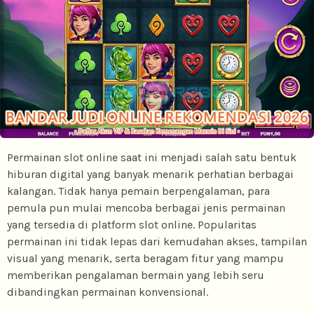
Permainan slot online saat ini menjadi salah satu bentuk
hiburan digital yang banyak menarik perhatian berbagai
kalangan. Tidak hanya pemain berpengalaman, para
pemula pun mulai mencoba berbagai jenis permainan
yang tersedia di platform slot online. Popularitas
permainan ini tidak lepas dari kemudahan akses, tampilan
visual yang menarik, serta beragam fitur yang mampu
memberikan pengalaman bermain yang lebih seru
dibandingkan permainan konvensional.