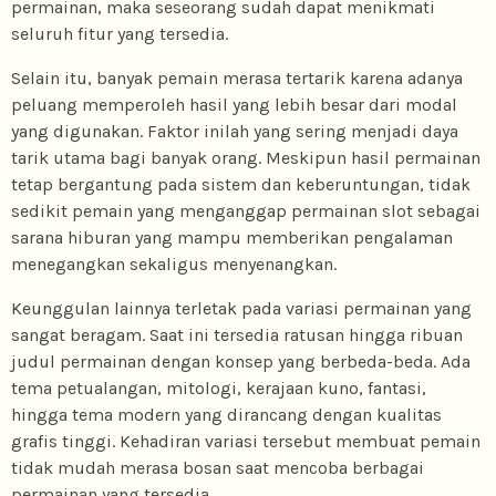
permainan, maka seseorang sudah dapat menikmati
seluruh fitur yang tersedia.
Selain itu, banyak pemain merasa tertarik karena adanya
peluang memperoleh hasil yang lebih besar dari modal
yang digunakan. Faktor inilah yang sering menjadi daya
tarik utama bagi banyak orang. Meskipun hasil permainan
tetap bergantung pada sistem dan keberuntungan, tidak
sedikit pemain yang menganggap permainan slot sebagai
sarana hiburan yang mampu memberikan pengalaman
menegangkan sekaligus menyenangkan.
Keunggulan lainnya terletak pada variasi permainan yang
sangat beragam. Saat ini tersedia ratusan hingga ribuan
judul permainan dengan konsep yang berbeda-beda. Ada
tema petualangan, mitologi, kerajaan kuno, fantasi,
hingga tema modern yang dirancang dengan kualitas
grafis tinggi. Kehadiran variasi tersebut membuat pemain
tidak mudah merasa bosan saat mencoba berbagai
permainan yang tersedia.