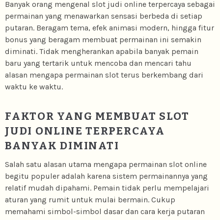
Banyak orang mengenal slot judi online terpercaya sebagai
permainan yang menawarkan sensasi berbeda di setiap
putaran. Beragam tema, efek animasi modern, hingga fitur
bonus yang beragam membuat permainan ini semakin
diminati. Tidak mengherankan apabila banyak pemain
baru yang tertarik untuk mencoba dan mencari tahu
alasan mengapa permainan slot terus berkembang dari
waktu ke waktu.
FAKTOR YANG MEMBUAT SLOT
JUDI ONLINE TERPERCAYA
BANYAK DIMINATI
Salah satu alasan utama mengapa permainan slot online
begitu populer adalah karena sistem permainannya yang
relatif mudah dipahami. Pemain tidak perlu mempelajari
aturan yang rumit untuk mulai bermain. Cukup
memahami simbol-simbol dasar dan cara kerja putaran