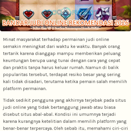
Minat masyarakat terhadap permainan judi online
semakin meningkat dari waktu ke waktu. Banyak orang
tertarik karena dianggap mampu memberikan peluang
keuntungan berupa uang tunai dengan cara yang cepat
dan praktis tanpa harus keluar rumah. Namun di balik
popularitas tersebut, terdapat resiko besar yang sering
kali tidak disadari, terutama ketika pemain salah memilih
platform permainan.
Tidak sedikit pengguna yang akhirnya terjebak pada situs
judi online yang tidak bertanggung jawab atau biasa
disebut situs abal-abal. Kondisi ini umumnya terjadi
karena kurangnya ketelitian dalam memilih platform yang
benar-benar terpercaya. Oleh sebab itu, memahami ciri-ciri