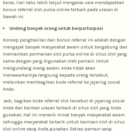
keras. Cari tahu lebih lanjut mengenai cara mendapatkan
bonus referral slot pulsa online terbaik pada ulasan di
bawah ini.
Undang banyak orang untuk berpartisipasi
Konsep penghasilan dari bonus referral ini adalah dengan
mengajak banyak masyarakat awam untuk bergabung dan
memainkan permainan slot pulsa online di situs slot yang
sama dengan yang digunakan oleh pemain. Untuk
mengundang orang awam, Anda tidak akan
menawarkannya langsung kepada orang tersebut,
melainkan membagikan kode referral ke jejaring sosial
Anda.
Jadi, bagikan kode referral slot tersebut di jejaring sosial
Anda dan berikan ulasan terbaik di situs slot yang Anda
gunakan. Hal ini menarik minat banyak masyarakat awam
sehingga masyarakat tertarik untuk bermain slot di situs
slot online yang Anda gunakan. Setiap pemain yang