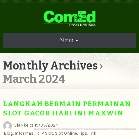
Menu
Monthly Archives
›
March 2024
LANGKAH BERMAIN PERMAINAN
SLOT GACOR HARI INI MAXWIN
SlaNkeRs
19/03/2024
Blog
,
Informasi
,
RTP Slot
,
Slot Online
,
Tips
,
Trik