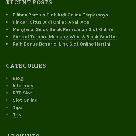
RECENT POSTS
Pilihan Pemula Slot Judi Online Terpercaya
Hindari Situs Judi Online Abal-Abal
Mengenal Seluk Beluk Permainan Slot Online
Simbol Terbaru Mahjong Wins 3 Black Scatter
Raih Bonus Besar di Link Slot Online Hari Ini
CATEGORIES
Blog
Informasi
RTP Slot
Slot Online
Tips
Trik