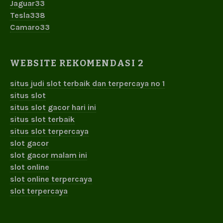
Jaguar33
Tesla338
Camaro33
WEBSITE REKOMENDASI 2
situs judi slot terbaik dan terpercaya no 1
situs slot
situs slot gacor hari ini
situs slot terbaik
situs slot terpercaya
slot gacor
slot gacor malam ini
slot online
slot online terpercaya
slot terpercaya