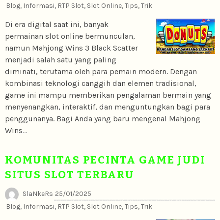
Blog
,
Informasi
,
RTP Slot
,
Slot Online
,
Tips
,
Trik
Di era digital saat ini, banyak
permainan slot online bermunculan,
namun Mahjong Wins 3 Black Scatter
menjadi salah satu yang paling
diminati, terutama oleh para pemain modern. Dengan
kombinasi teknologi canggih dan elemen tradisional,
game ini mampu memberikan pengalaman bermain yang
menyenangkan, interaktif, dan menguntungkan bagi para
penggunanya. Bagi Anda yang baru mengenal Mahjong
Wins
…
KOMUNITAS PECINTA GAME JUDI
SITUS SLOT TERBARU
SlaNkeRs
25/01/2025
Blog
,
Informasi
,
RTP Slot
,
Slot Online
,
Tips
,
Trik