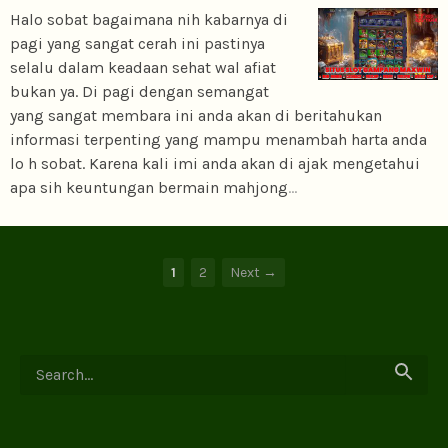
Halo sobat bagaimana nih kabarnya di
pagi yang sangat cerah ini pastinya
selalu dalam keadaan sehat wal afiat
bukan ya. Di pagi dengan semangat
yang sangat membara ini anda akan di beritahukan
informasi terpenting yang mampu menambah harta anda
lo h sobat. Karena kali imi anda akan di ajak mengetahui
apa sih keuntungan bermain mahjong
…
CHOOSE
1
2
Next
PAGE
Search
Search