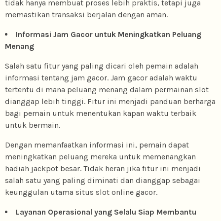
tidak hanya membuat proses lebih praktis, tetapi juga
memastikan transaksi berjalan dengan aman.
Informasi Jam Gacor untuk Meningkatkan Peluang
Menang
Salah satu fitur yang paling dicari oleh pemain adalah
informasi tentang jam gacor. Jam gacor adalah waktu
tertentu di mana peluang menang dalam permainan slot
dianggap lebih tinggi. Fitur ini menjadi panduan berharga
bagi pemain untuk menentukan kapan waktu terbaik
untuk bermain.
Dengan memanfaatkan informasi ini, pemain dapat
meningkatkan peluang mereka untuk memenangkan
hadiah jackpot besar. Tidak heran jika fitur ini menjadi
salah satu yang paling diminati dan dianggap sebagai
keunggulan utama situs slot online gacor.
Layanan Operasional yang Selalu Siap Membantu