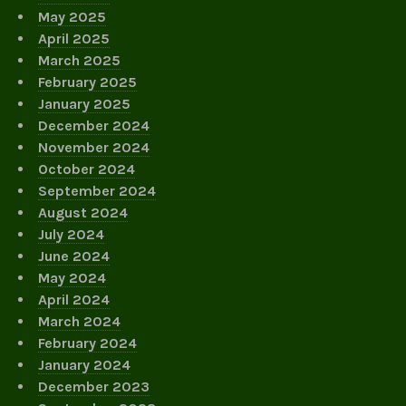
May 2025
April 2025
March 2025
February 2025
January 2025
December 2024
November 2024
October 2024
September 2024
August 2024
July 2024
June 2024
May 2024
April 2024
March 2024
February 2024
January 2024
December 2023