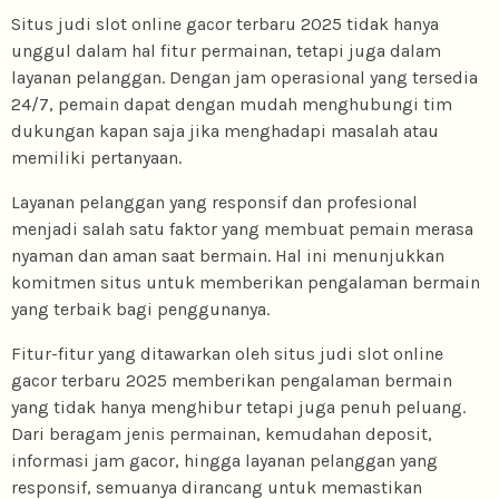
Situs judi slot online gacor terbaru 2025 tidak hanya
unggul dalam hal fitur permainan, tetapi juga dalam
layanan pelanggan. Dengan jam operasional yang tersedia
24/7, pemain dapat dengan mudah menghubungi tim
dukungan kapan saja jika menghadapi masalah atau
memiliki pertanyaan.
Layanan pelanggan yang responsif dan profesional
menjadi salah satu faktor yang membuat pemain merasa
nyaman dan aman saat bermain. Hal ini menunjukkan
komitmen situs untuk memberikan pengalaman bermain
yang terbaik bagi penggunanya.
Fitur-fitur yang ditawarkan oleh situs judi slot online
gacor terbaru 2025 memberikan pengalaman bermain
yang tidak hanya menghibur tetapi juga penuh peluang.
Dari beragam jenis permainan, kemudahan deposit,
informasi jam gacor, hingga layanan pelanggan yang
responsif, semuanya dirancang untuk memastikan