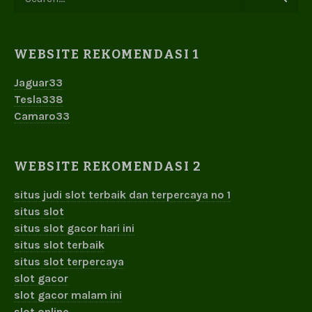
WEBSITE REKOMENDASI 1
Jaguar33
Tesla338
Camaro33
WEBSITE REKOMENDASI 2
situs judi slot terbaik dan terpercaya no 1
situs slot
situs slot gacor hari ini
situs slot terbaik
situs slot terpercaya
slot gacor
slot gacor malam ini
slot online