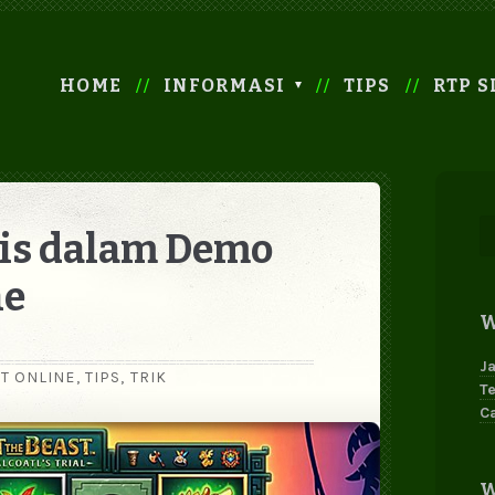
HOME
INFORMASI
TIPS
RTP S
S
is dalam Demo
ne
W
J
T ONLINE
,
TIPS
,
TRIK
T
C
W