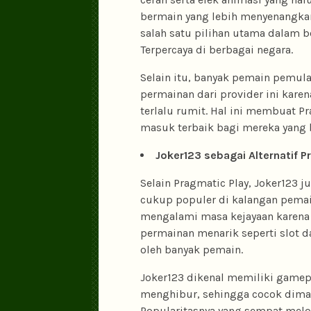
bermain yang lebih menyenangkan.
salah satu pilihan utama dalam be
Terpercaya di berbagai negara.
Selain itu, banyak pemain pemul
permainan dari provider ini kar
terlalu rumit. Hal ini membuat P
masuk terbaik bagi mereka yang 
Joker123 sebagai Alternatif P
Selain Pragmatic Play, Joker123 j
cukup populer di kalangan pemain
mengalami masa kejayaan karena
permainan menarik seperti slot 
oleh banyak pemain.
Joker123 dikenal memiliki gamep
menghibur, sehingga cocok dimai
Popularitasnya yang sempat melo