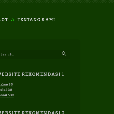
LOT
TENTANG KAMI
earch
Search
EBSITE REKOMENDASI 1
aguar33
esla338
amaro33
EBSITE REKOMENDASI 2