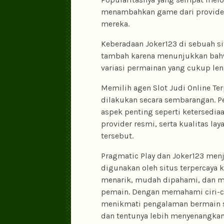
menambahkan game dari provider 
mereka.
Keberadaan Joker123 di sebuah si
tambah karena menunjukkan bahw
variasi permainan yang cukup le
Memilih agen Slot Judi Online Te
dilakukan secara sembarangan. 
aspek penting seperti ketersedia
provider resmi, serta kualitas lay
tersebut.
Pragmatic Play dan Joker123 menj
digunakan oleh situs terpercaya
menarik, mudah dipahami, dan mem
pemain. Dengan memahami ciri-ci
menikmati pengalaman bermain sl
dan tentunya lebih menyenangkan 