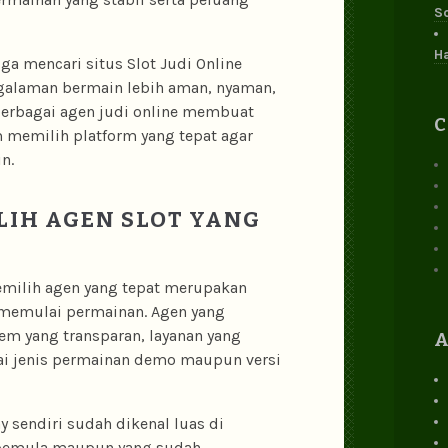
S
Ha
ga mencari situs Slot Judi Online
galaman bermain lebih aman, nyaman,
erbagai agen judi online membuat
C
m memilih platform yang tepat agar
in.
IH AGEN SLOT YANG
emilih agen yang tepat merupakan
 memulai permainan. Agen yang
tem yang transparan, layanan yang
A
gai jenis permainan demo maupun versi
y sendiri sudah dikenal luas di
 pemula maupun yang sudah