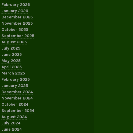
February 2026
January 2026
December 2025
November 2025
October 2025
September 2025
August 2025
July 2025
June 2025
May 2025
April 2025
March 2025
February 2025
January 2025
December 2024
November 2024
October 2024
September 2024
August 2024
July 2024
June 2024