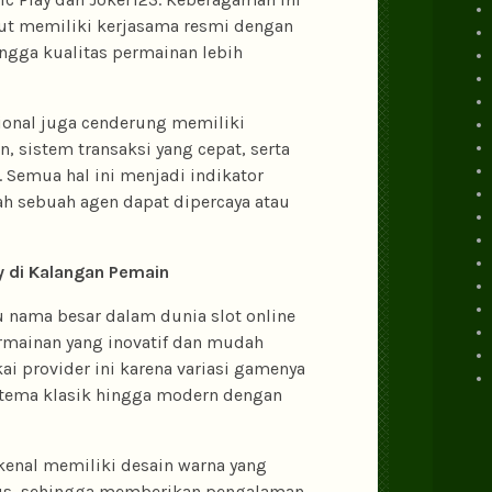
ut memiliki kerjasama resmi dengan
gga kualitas permainan lebih
sional juga cenderung memiliki
 sistem transaksi yang cepat, serta
. Semua hal ini menjadi indikator
h sebuah agen dapat dipercaya atau
ay di Kalangan Pemain
u nama besar dalam dunia slot online
mainan yang inovatif dan mudah
i provider ini karena variasi gamenya
 tema klasik hingga modern dengan
kenal memiliki desain warna yang
alus, sehingga memberikan pengalaman