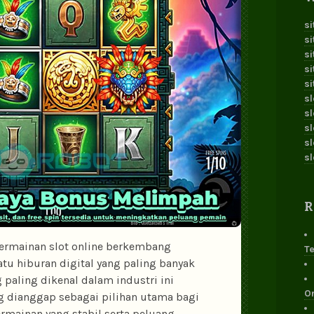
si
si
si
si
si
sl
sl
sl
sl
sl
R
permainan slot online berkembang
T
atu hiburan digital yang paling banyak
g paling dikenal dalam industri ini
O
ng dianggap sebagai pilihan utama bagi
rmainan yang stabil serta peluang