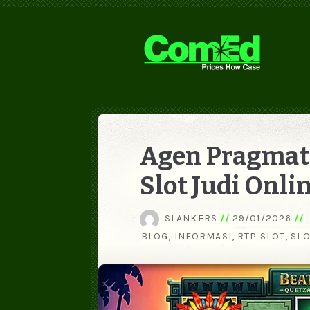
Agen Pragmat
Slot Judi Onli
SLANKERS
29/01/2026
BLOG
,
INFORMASI
,
RTP SLOT
,
SLO