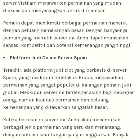
server Vietnam menawarkan permainan yang mudah
diakses dan menyenangkan untuk dimainkan.
Pemain dapat menikmati berbagai permainan menarik
dengan peluang kemenangan besar. Dengan banyaknya
pemain yang memilih server ini, Anda dapat merasakan
sensasi kompetitif dan potensi kemenangan yang tinggi.
Platform Judi Online Server Spain
Terakhir, ada platform judi slot yang berbasis di server
Spain, yang meskipun terletak di Eropa, menawarkan
permainan yang sangat populer di kalangan pemain judi
global. Meskipun server ini terdengar asing bagi sebagian
orang, namun kualitas permainan dan peluang
kemenangan yang ditawarkan sangatlah besar.
Ketika bermain di server ini, Anda akan menemukan
berbagai jenis permainan yang seru dan menantang,
dengan potensi keuntungan yang menggiurkan. Banyak