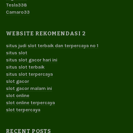
Tesla338
Camaro33
WEBSITE REKOMENDASI 2
situs judi slot terbaik dan terpercaya no 1
situs slot
situs slot gacor hari ini
situs slot terbaik
situs slot terpercaya
slot gacor
slot gacor malam ini
slot online
slot online terpercaya
slot terpercaya
RECENT POSTS