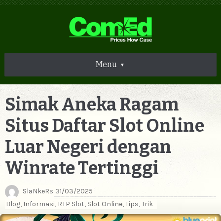
Menu
Simak Aneka Ragam
Situs Daftar Slot Online
Luar Negeri dengan
Winrate Tertinggi
SlaNkeRs
31/03/2025
Blog
,
Informasi
,
RTP Slot
,
Slot Online
,
Tips
,
Trik