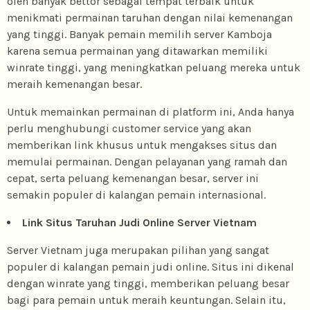
oleh banyak bettor sebagai tempat terbaik untuk
menikmati permainan taruhan dengan nilai kemenangan
yang tinggi. Banyak pemain memilih server Kamboja
karena semua permainan yang ditawarkan memiliki
winrate tinggi, yang meningkatkan peluang mereka untuk
meraih kemenangan besar.
Untuk memainkan permainan di platform ini, Anda hanya
perlu menghubungi customer service yang akan
memberikan link khusus untuk mengakses situs dan
memulai permainan. Dengan pelayanan yang ramah dan
cepat, serta peluang kemenangan besar, server ini
semakin populer di kalangan pemain internasional.
Link Situs Taruhan Judi Online Server Vietnam
Server Vietnam juga merupakan pilihan yang sangat
populer di kalangan pemain judi online. Situs ini dikenal
dengan winrate yang tinggi, memberikan peluang besar
bagi para pemain untuk meraih keuntungan. Selain itu,