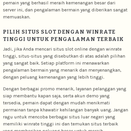
pemain yang berhasil meraih kemenangan besar dari
server ini, dan pengalaman bermain yang diberikan sangat
memuaskan.
PILIH SITUS SLOT DENGAN WINRATE
TINGGI UNTUK PENGALAMAN TERBAIK
Jadi, jika Anda mencari situs slot online dengan winrate
tinggi, situs-situs yang disebutkan di atas adalah pilihan
yang sangat baik. Setiap platform ini menawarkan
pengalaman bermain yang menarik dan menyenangkan,
dengan peluang kemenangan yang lebih tinggi.
Dengan berbagai promo menarik, layanan pelanggan yang
siap membantu kapan saja, serta akun demo yang
tersedia, pemain dapat dengan mudah menikmati
permainan tanpa khawatir kehilangan banyak uang. Jangan
ragu untuk mencoba berbagai situs luar negeri yang
memiliki winrate tinggi ini dan temukan situs terbaik
yang memberikan peluang besar untuk meraih