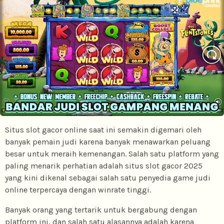
Situs slot gacor online saat ini semakin digemari oleh
banyak pemain judi karena banyak menawarkan peluang
besar untuk meraih kemenangan. Salah satu platform yang
paling menarik perhatian adalah situs slot gacor 2025
yang kini dikenal sebagai salah satu penyedia game judi
online terpercaya dengan winrate tinggi.
Banyak orang yang tertarik untuk bergabung dengan
platform ini, dan salah satu alasannya adalah karena