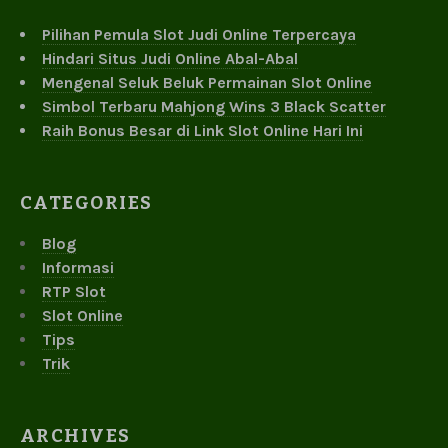
Pilihan Pemula Slot Judi Online Terpercaya
Hindari Situs Judi Online Abal-Abal
Mengenal Seluk Beluk Permainan Slot Online
Simbol Terbaru Mahjong Wins 3 Black Scatter
Raih Bonus Besar di Link Slot Online Hari Ini
CATEGORIES
Blog
Informasi
RTP Slot
Slot Online
Tips
Trik
ARCHIVES